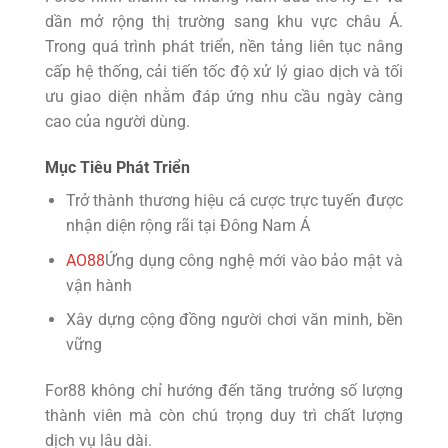
dần mở rộng thị trường sang khu vực châu Á.
Trong quá trình phát triển, nền tảng liên tục nâng
cấp hệ thống, cải tiến tốc độ xử lý giao dịch và tối
ưu giao diện nhằm đáp ứng nhu cầu ngày càng
cao của người dùng.
Mục Tiêu Phát Triển
Trở thành thương hiệu cá cược trực tuyến được
nhận diện rộng rãi tại Đông Nam Á
AO88
Ứng dụng công nghệ mới vào bảo mật và
vận hành
Xây dựng cộng đồng người chơi văn minh, bền
vững
For88 không chỉ hướng đến tăng trưởng số lượng
thành viên mà còn chú trọng duy trì chất lượng
dịch vụ lâu dài.