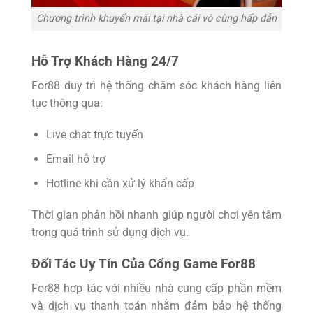
Chương trình khuyến mãi tại nhà cái vô cùng hấp dẫn
Hỗ Trợ Khách Hàng 24/7
For88 duy trì hệ thống chăm sóc khách hàng liên
tục thông qua:
Live chat trực tuyến
Email hỗ trợ
Hotline khi cần xử lý khẩn cấp
Thời gian phản hồi nhanh giúp người chơi yên tâm
trong quá trình sử dụng dịch vụ.
Đối Tác Uy Tín Của Cổng Game For88
For88 hợp tác với nhiều nhà cung cấp phần mềm
và dịch vụ thanh toán nhằm đảm bảo hệ thống