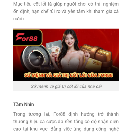
Mục tiêu cốt lõi là giúp người chơi có trải nghiệm
ổn định, hạn chế rủi ro và yên tâm khi tham gia cá
cược.
Sứ mệnh và giá trị cốt lõi của nhà cái
Tầm Nhìn
Trong tương lai, For88 định hướng trở thành
thương hiệu cá cược đa nền tảng có độ nhận diện
cao tại khu vực. Bằng việc ứng dụng công nghệ