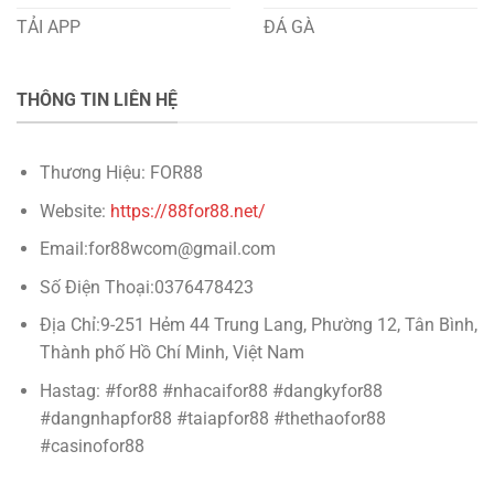
TẢI APP
ĐÁ GÀ
THÔNG TIN LIÊN HỆ
Thương Hiệu: FOR88
Website:
https://88for88.net/
Email:
for88wcom@gmail.com
Số Điện Thoại:0376478423
Địa Chỉ:9-251 Hẻm 44 Trung Lang, Phường 12, Tân Bình,
Thành phố Hồ Chí Minh, Việt Nam
Hastag: #for88 #nhacaifor88 #dangkyfor88
#dangnhapfor88 #taiapfor88 #thethaofor88
#casinofor88