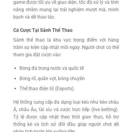
game được tối ưu về giao diện, tốc độ xử lý và tính
năng nhằm mang lại trải nghiệm mượt mà, minh
bạch và dễ thao tác.
Cá Cược Tại Sảnh Thể Thao
Sảnh thể thao là khu vực trọng điểm với hàng
trăm sự kiện cập nhật mỗi ngày. Người chơi có thể
tham gia đặt cược vào:
Bóng đá trong nước và quốc tế
Bóng rổ, quần vợt, bóng chuyền
Thể thao điện tử (Esports)
Hệ thống cung cấp đa dạng loại kèo như kèo châu
Á, châu Âu, tài xỉu và cược trực tiếp (live betting).
Tỷ lệ được cập nhật theo thời gian thực, hỗ trợ
thống kê và lịch sử đối đầu giúp người chơi dễ
phân tích trước khi xuống tiền.