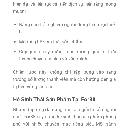
hiện đại và liên tục cải tiến dịch vụ, nền tảng mong
muốn:
Nâng cao trải nghiệm người dùng trên mọi thiết
bị
Mở rộng hệ sinh thái sản phẩm
Góp phần xây dựng môi trường giải trí trực
tuyến chuyên nghiệp và văn minh
Chiến lược này không chỉ tập trung vào tăng
trưởng số lượng thành viên mà còn hướng đến giá
trị bền vững lâu dài.
Hệ Sinh Thái Sản Phẩm Tại For88
Nhằm đáp ứng đa dạng nhu cầu giải trí của người
chơi, For88 xây dựng hệ sinh thái sản phẩm phong
phú với nhiều chuyên mục riêng biệt. Mỗi sảnh