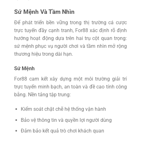
Sứ Mệnh Và Tầm Nhìn
Để phát triển bền vững trong thị trường cá cược
trực tuyến đầy cạnh tranh, For88 xác định rõ định
hướng hoạt động dựa trên hai trụ cột quan trọng:
sứ mệnh phục vụ người chơi và tầm nhìn mở rộng
thương hiệu trong dài hạn.
Sứ Mệnh
For88 cam kết xây dựng một môi trường giải trí
trực tuyến minh bạch, an toàn và đề cao tính công
bằng. Nền tảng tập trung:
Kiểm soát chặt chẽ hệ thống vận hành
Bảo vệ thông tin và quyền lợi người dùng
Đảm bảo kết quả trò chơi khách quan