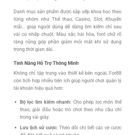
Danh mục sản phẩm được sắp xếp khoa học theo
từng nhóm như Thể thao, Casino, Slot, Khuyến
mãi… giúp người dùng dễ dàng tìm kiếm chỉ sau
vài cú nhấp chuột. Màu sắc hài hòa, font chữ rõ
ràng cũng góp phần giảm mỏi mắt khi sử dụng
trong thời gian dài.
Tính Năng Hỗ Trợ Thông Minh
Không chỉ tập trung vào thiết kế bên ngoài, For88
còn tích hợp nhiều tiện ích giúp người chơi quản lý
tài khoản hiệu quả hơn:
Bộ lọc tìm kiếm nhanh:
Cho phép lọc môn thể
thao, giải đấu hoặc trò chơi theo nhu cầu chỉ
trong vài giây.
Lưu lịch sử cược:
Theo dõi chi tiết các vé cược