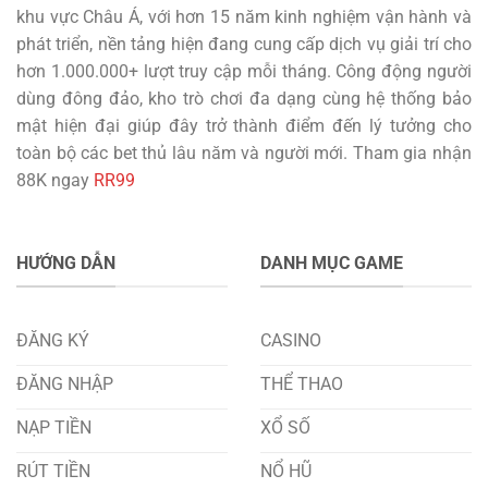
khu vực Châu Á, với hơn 15 năm kinh nghiệm vận hành và
phát triển, nền tảng hiện đang cung cấp dịch vụ giải trí cho
hơn 1.000.000+ lượt truy cập mỗi tháng. Công động người
dùng đông đảo, kho trò chơi đa dạng cùng hệ thống bảo
mật hiện đại giúp đây trở thành điểm đến lý tưởng cho
toàn bộ các bet thủ lâu năm và người mới. Tham gia nhận
88K ngay
RR99
HƯỚNG DẪN
DANH MỤC GAME
ĐĂNG KÝ
CASINO
ĐĂNG NHẬP
THỂ THAO
NẠP TIỀN
XỔ SỐ
RÚT TIỀN
NỔ HŨ