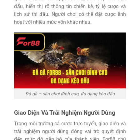
đấu, hiển thị rõ thông tin chiến kê, tỷ lệ cược và
lịch sử thi đấu. Người chơi có thể đặt cược linh
hoạt với nhiều mức vốn khác nhau.
Đá gà – sân chơi đỉnh cao, đa dạng kèo đấu
Giao Diện Và Trải Nghiệm Người Dùng
Trong môi trường cá cược trực tuyến, giao diện và
trải nghiệm người dùng đóng vai trò quyết định
đến mức độ gắn bó của thành viên. For88 chú