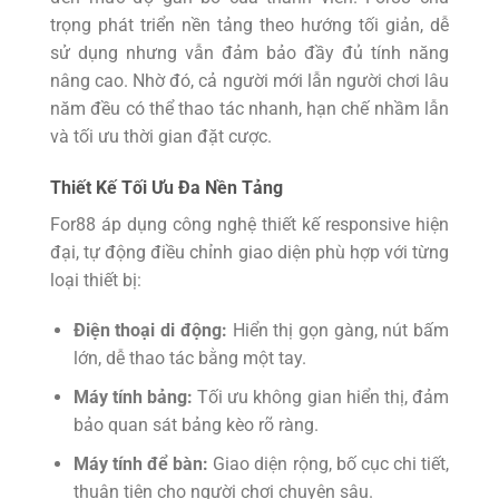
trọng phát triển nền tảng theo hướng tối giản, dễ
sử dụng nhưng vẫn đảm bảo đầy đủ tính năng
nâng cao. Nhờ đó, cả người mới lẫn người chơi lâu
năm đều có thể thao tác nhanh, hạn chế nhầm lẫn
và tối ưu thời gian đặt cược.
Thiết Kế Tối Ưu Đa Nền Tảng
For88 áp dụng công nghệ thiết kế responsive hiện
đại, tự động điều chỉnh giao diện phù hợp với từng
loại thiết bị:
Điện thoại di động:
Hiển thị gọn gàng, nút bấm
lớn, dễ thao tác bằng một tay.
Máy tính bảng:
Tối ưu không gian hiển thị, đảm
bảo quan sát bảng kèo rõ ràng.
Máy tính để bàn:
Giao diện rộng, bố cục chi tiết,
thuận tiện cho người chơi chuyên sâu.