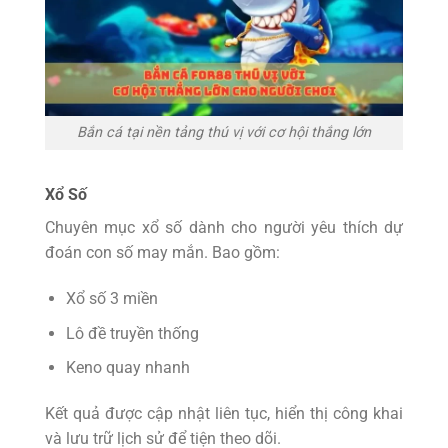
Bắn cá tại nền tảng thú vị với cơ hội thắng lớn
Xổ Số
Chuyên mục xổ số dành cho người yêu thích dự
đoán con số may mắn. Bao gồm:
Xổ số 3 miền
Lô đề truyền thống
Keno quay nhanh
Kết quả được cập nhật liên tục, hiển thị công khai
và lưu trữ lịch sử để tiện theo dõi.