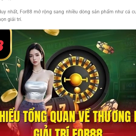
duy nhất, For88 mở rộng sang nhiều dòng sản phẩm như cá cược
n giải trí.