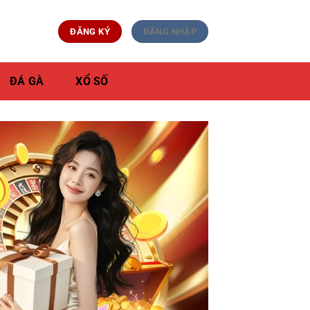
ĐĂNG KÝ
ĐĂNG NHẬP
ĐÁ GÀ
XỔ SỐ