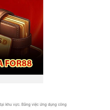
 tại khu vực. Bằng việc ứng dụng công