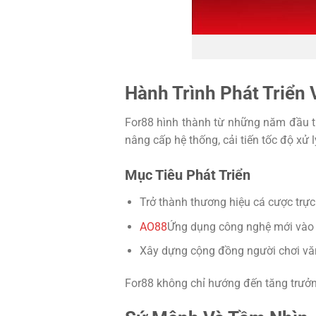
Hành Trình Phát Triển
For88 hình thành từ những năm đầu thế
nâng cấp hệ thống, cải tiến tốc độ xử
Mục Tiêu Phát Triển
Trở thành thương hiệu cá cược trực
AO88
Ứng dụng công nghệ mới vào
Xây dựng cộng đồng người chơi vă
For88 không chỉ hướng đến tăng trưởng