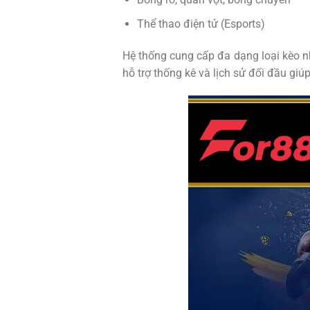
Thể thao điện tử (Esports)
Hệ thống cung cấp đa dạng loại kèo như
hỗ trợ thống kê và lịch sử đối đầu giúp