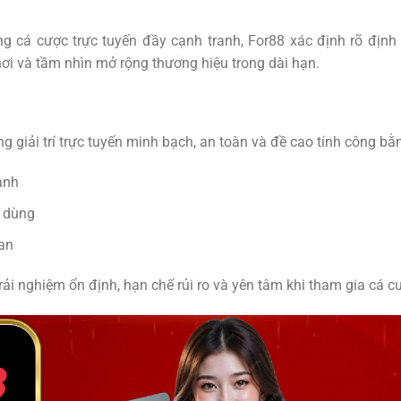
ờng cá cược trực tuyến đầy cạnh tranh, For88 xác định rõ định
ơi và tầm nhìn mở rộng thương hiệu trong dài hạn.
 giải trí trực tuyến minh bạch, an toàn và đề cao tính công bằn
ành
i dùng
an
trải nghiệm ổn định, hạn chế rủi ro và yên tâm khi tham gia cá c