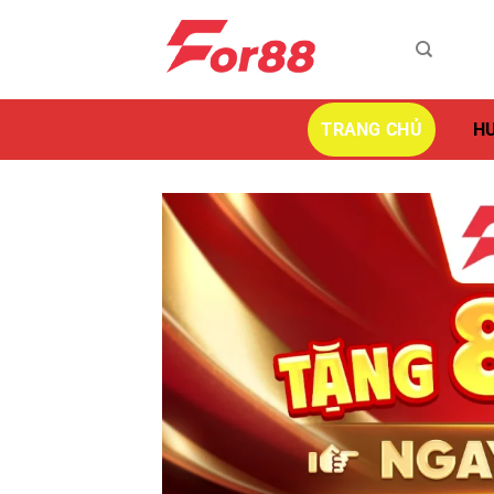
Bỏ
qua
nội
dung
TRANG CHỦ
H