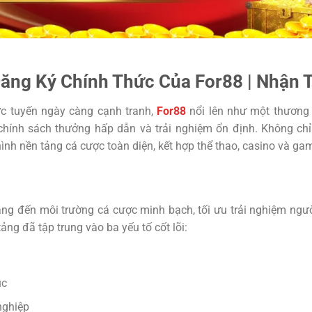
 Đăng Ký Chính Thức Của For88 | Nhận
ực tuyến ngày càng cạnh tranh,
For88
nổi lên như một thương 
chính sách thưởng hấp dẫn và trải nghiệm ổn định. Không chỉ 
ình nền tảng cá cược toàn diện, kết hợp thể thao, casino và ga
ng đến môi trường cá cược minh bạch, tối ưu trải nghiệm ngư
ảng đã tập trung vào ba yếu tố cốt lõi:
ục
nghiệp