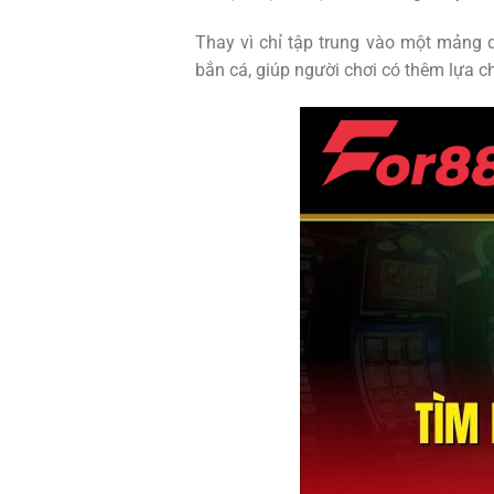
Thay vì chỉ tập trung vào một mảng 
bắn cá, giúp người chơi có thêm lựa chọ