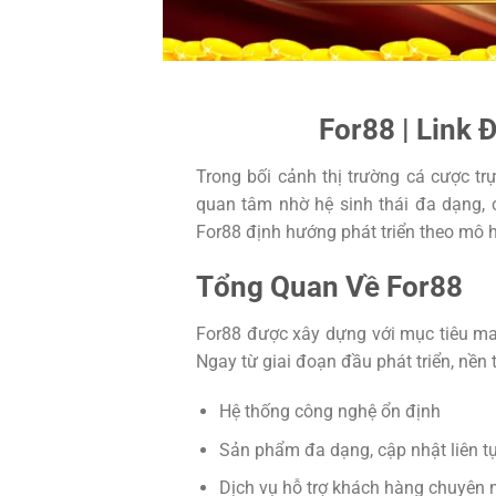
For88 | Link
Trong bối cảnh thị trường cá cược tr
quan tâm nhờ hệ sinh thái đa dạng, 
For88 định hướng phát triển theo mô h
Tổng Quan Về For88
For88 được xây dựng với mục tiêu ma
Ngay từ giai đoạn đầu phát triển, nền t
Hệ thống công nghệ ổn định
Sản phẩm đa dạng, cập nhật liên t
Dịch vụ hỗ trợ khách hàng chuyên 