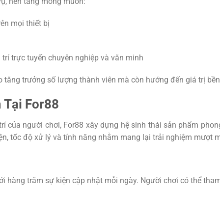
h vụ, nền tảng mong muốn:
ên mọi thiết bị
trí trực tuyến chuyên nghiệp và văn minh
o tăng trưởng số lượng thành viên mà còn hướng đến giá trị bền
 Tại For88
í của người chơi, For88 xây dựng hệ sinh thái sản phẩm phong
n, tốc độ xử lý và tính năng nhằm mang lại trải nghiệm mượt m
ới hàng trăm sự kiện cập nhật mỗi ngày. Người chơi có thể tham