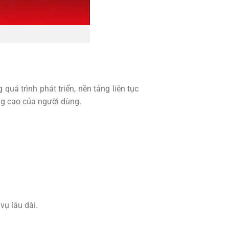
uá trình phát triển, nền tảng liên tục
ng cao của người dùng.
vụ lâu dài.